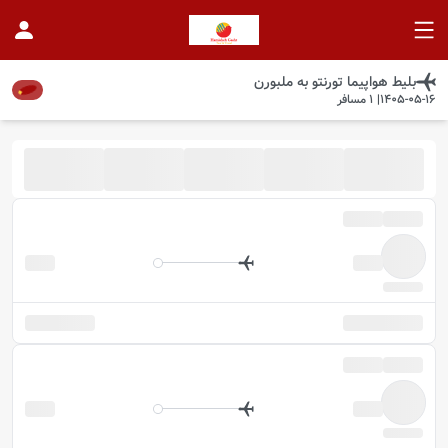
بلیط هواپیما
تورنتو
به
ملبورن
1405-05-16
|
1
مسافر