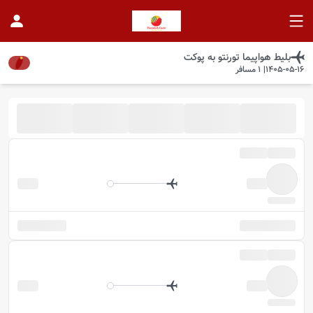
بلیط هواپیما
تورنتو
به
پوکت
1405-05-16
|
1
مسافر