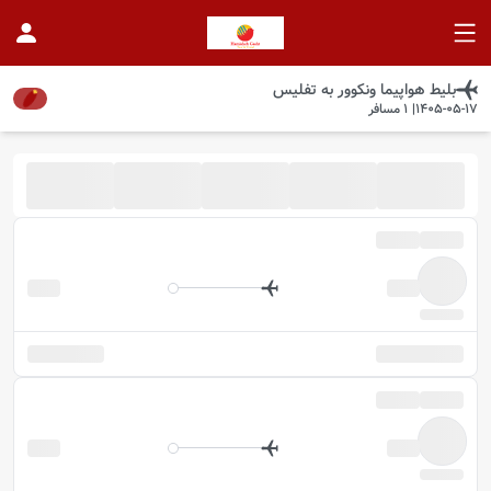
بلیط هواپیما
ونکوور
به
تفلیس
1405-05-17
|
1
مسافر