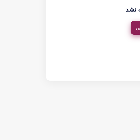
 نشد
ی