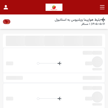
بلیط هواپیما
ویلنیوس
به
استانبول
1405-05-16
|
1
مسافر