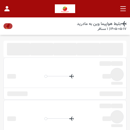
بلیط هواپیما
وین
به
مادرید
1405-05-17
|
1
مسافر