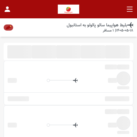
بلیط هواپیما
سائو پائولو
به
استانبول
1405-05-18
|
1
مسافر