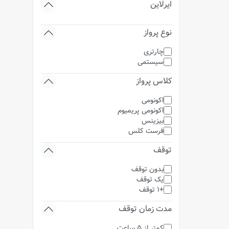
ایرلاین
نوع پرواز
چارتری
سیستمی
کلاس پرواز
اکونومی
اکونومی پریمیوم
بیزینس
فرست کلس
توقف
بدون توقف
یک توقف
+1 توقف
مدت زمان توقف
کمتر از 5 ساعت