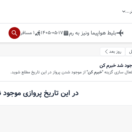
ر
...
بلیط هواپیما
ونیز
به
رم
1405-05-17
1
مسافر
ل
روز بعد
جود شد خبرم کن
فعال سازی گزینه
"خبرم کن"
از موجود شدن پرواز در این تاریخ مطلع شوید.
در این تاریخ پروازی موجود