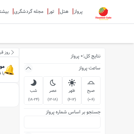
پرواز
هتل
تور
مجله گردشگری
بیشت
روز قب
نتایج
کل
:
0
پرواز
مو
ساعت پرواز
با 
صبح
ظهر
عصر
شب
)
18-24
(
)
12-18
(
)
6-12
(
)
0-6
(
جستجو بر اساس شماره پرواز