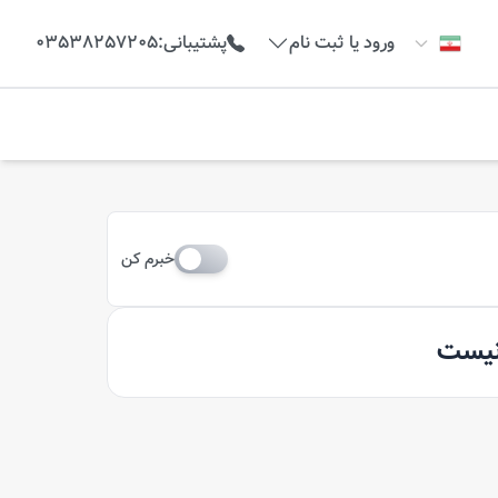
ورود یا ثبت نام
پشتیبانی
:
03538257205
خبرم کن
 نیست