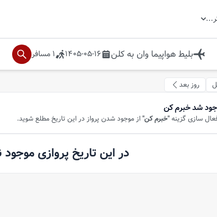
ر
...
بلیط هواپیما
وان
به
کلن
1405-05-16
1
مسافر
ل
روز بعد
جود شد خبرم کن
فعال سازی گزینه
"خبرم کن"
از موجود شدن پرواز در این تاریخ مطلع شوید.
در این تاریخ پروازی موجود