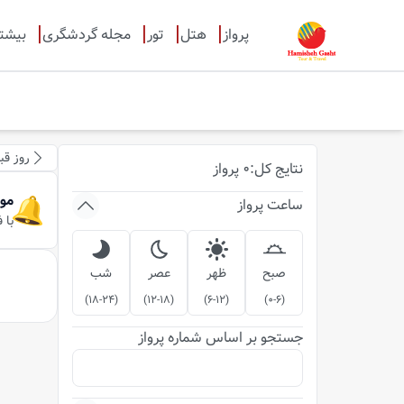
پرواز
هتل
تور
مجله گردشگری
بیشت
روز قب
نتایج
کل
:
0
پرواز
مو
ساعت پرواز
با 
صبح
ظهر
عصر
شب
)
18-24
(
)
12-18
(
)
6-12
(
)
0-6
(
جستجو بر اساس شماره پرواز