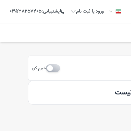
ورود یا ثبت نام
پشتیبانی
:
03538257205
خبرم کن
 نیست