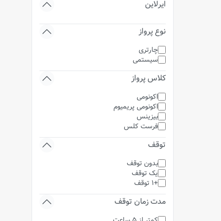
ایرلاین
نوع پرواز
چارتری
سیستمی
کلاس پرواز
اکونومی
اکونومی پریمیوم
بیزینس
فرست کلس
توقف
بدون توقف
یک توقف
+1 توقف
مدت زمان توقف
کمتر از 5 ساعت