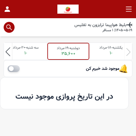
بلیط هواپیما
ترابزون
به
تفلیس
1405-05-19
|
1
مسافر
یکشنبه-18-مرداد
سه شنبه-20-مرداد
دوشنبه-19-مرداد
-1
-1
35,600
موجود شد خبرم کن
در این تاریخ پروازی موجود نیست