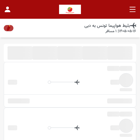
بلیط هواپیما
تونس
به
دبی
1405-05-16
|
1
مسافر