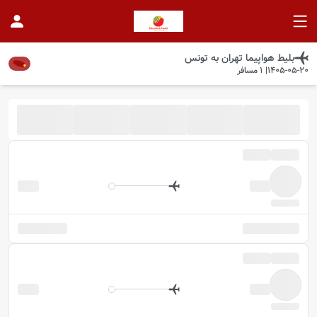
بلیط هواپیما
تهران
به
تونس
1405-05-20
|
1
مسافر