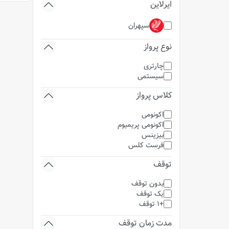
ایرلاین
سپهران
نوع پرواز
چارتری
سیستمی
کلاس پرواز
اکونومی
اکونومی پریمیوم
بیزینس
فرست کلس
توقف
بدون توقف
یک توقف
+1 توقف
مدت زمان توقف