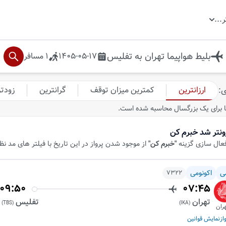
ر
...
بلیط هواپیما
تهران
به
تفلیس
1405-05-17
1
مسافر
ارزانترین
کمترین میزان توقف
گرانترین
زودت
ی
:
 برای یک بزرگسال محاسبه شده است.
ونتر شد خبرم کن
فعال سازی گزینه
"خبرم کن"
از موجود شدن پرواز در این تاریخ با فیلتر های مد ن
ی
اکونومی
7322
09:50
07:45
تهران
تفلیس
)
TBS
(
)
IKA
(
ران
از
نمایش قوانین