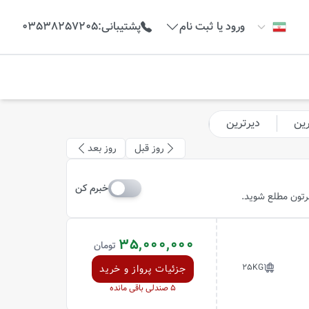
ورود یا ثبت نام
پشتیبانی
:
03538257205
رین
دیرترین
روز قبل
روز بعد
خبرم کن
ظرتون مطلع شوید.
35,000,000
تومان
25
KG
جزئیات پرواز و خرید
5
صندلی باقی مانده