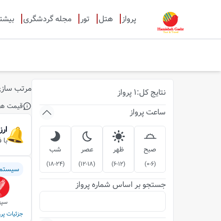
پرواز
هتل
تور
مجله گردشگری
بیشت
مرتب ساز
نتایج
کل
:
1
پرواز
قیمت ها
ساعت پرواز
ارز
با 
صبح
ظهر
عصر
شب
)
18-24
(
)
12-18
(
)
6-12
(
)
0-6
(
سیستم
جستجو بر اساس شماره پرواز
سپه
جزئیات پرو