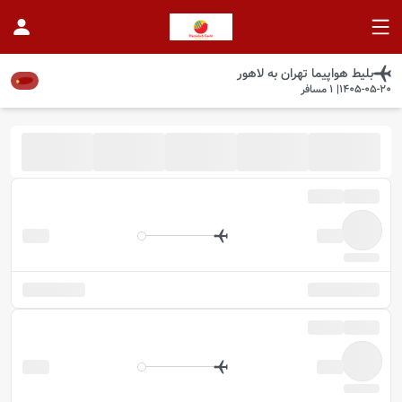
بلیط هواپیما
تهران
به
لاهور
1405-05-20
|
1
مسافر
موجود شد خبرم کن
در این تاریخ پروازی موجود نیست