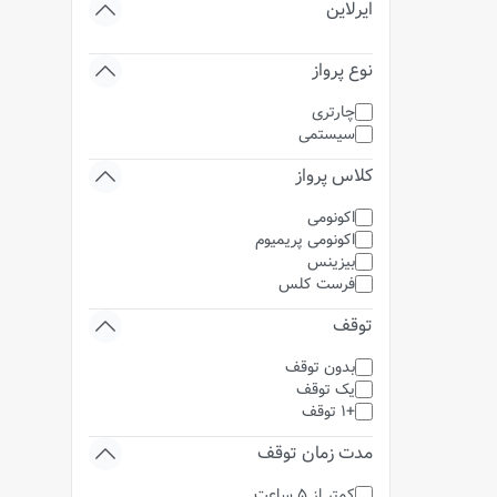
ایرلاین
نوع پرواز
چارتری
سیستمی
کلاس پرواز
اکونومی
اکونومی پریمیوم
بیزینس
فرست کلس
توقف
بدون توقف
یک توقف
+1 توقف
مدت زمان توقف
کمتر از 5 ساعت