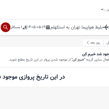
ر
...
بلیط هواپیما
تهران
به
استکهلم
1405-05-19
1
مسافر
ل
روز بعد
جود شد خبرم کن
فعال سازی گزینه
"خبرم کن"
از موجود شدن پرواز در این تاریخ مطلع شوید.
در این تاریخ پروازی موجود