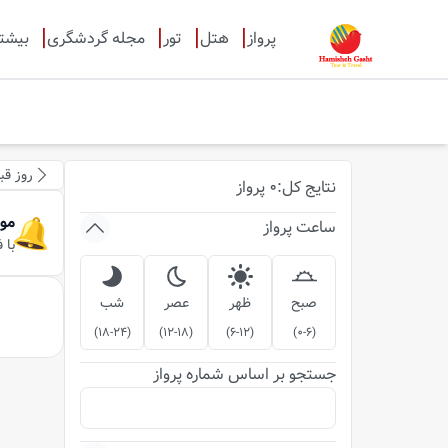
پرواز
هتل
تور
مجله گردشگری
بیشت
روز قب
نتایج
کل
:
0
پرواز
مو
ساعت پرواز
با 
صبح
ظهر
عصر
شب
)
18-24
(
)
12-18
(
)
6-12
(
)
0-6
(
جستجو بر اساس شماره پرواز