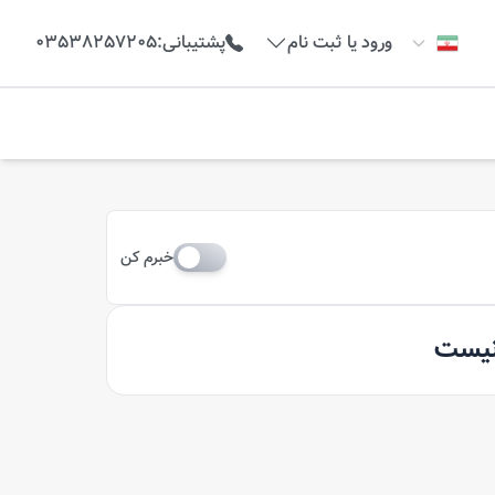
ورود یا ثبت نام
پشتیبانی
:
03538257205
خبرم کن
 نیست