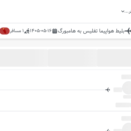
ر
...
بلیط هواپیما
تفلیس
به
هامبورگ
1405-05-16
1
مسافر