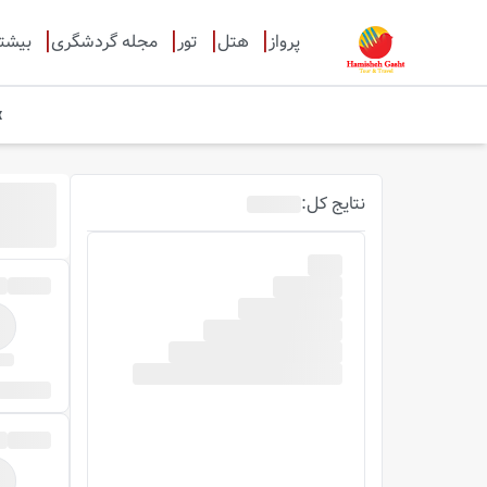
پرواز
هتل
تور
مجله گردشگری
بیشت
نتایج
کل
: