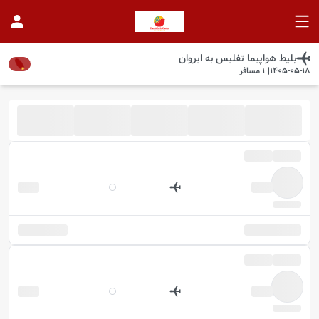
بلیط هواپیما
تفلیس
به
ایروان
1405-05-18
|
1
مسافر