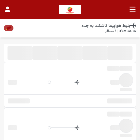
بلیط هواپیما
تاشکند
به
جده
1405-05-18
|
1
مسافر
موجود شد خبرم کن
در این تاریخ پروازی موجود نیست