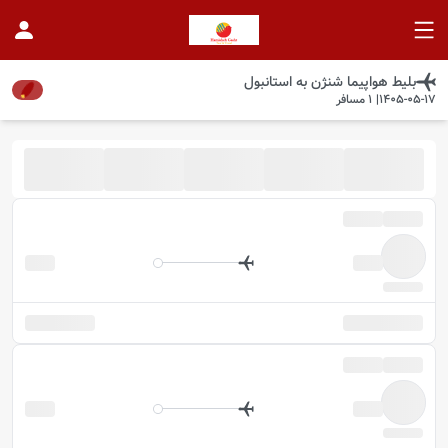
بلیط هواپیما
شنژن
به
استانبول
1405-05-17
|
1
مسافر