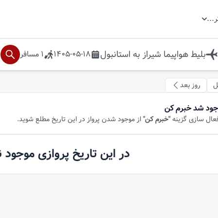
ر
...
بلیط هواپیما
شیراز
به
استانبول
1405-05-18
1
مسافر
ل
روز بعد
جود شد خبرم کن
فعال سازی گزینه
"خبرم کن"
از موجود شدن پرواز در این تاریخ مطلع شوید.
در این تاریخ پروازی موجود