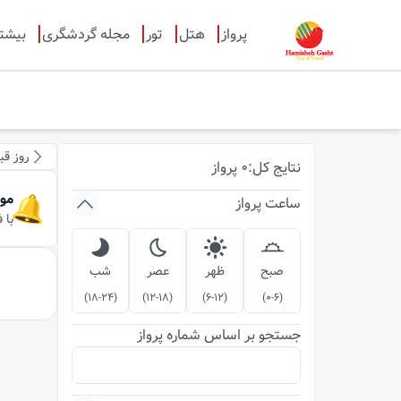
پرواز
هتل
تور
مجله گردشگری
بیشت
روز قب
نتایج
کل
:
0
پرواز
مو
ساعت پرواز
با 
صبح
ظهر
عصر
شب
)
18-24
(
)
12-18
(
)
6-12
(
)
0-6
(
جستجو بر اساس شماره پرواز