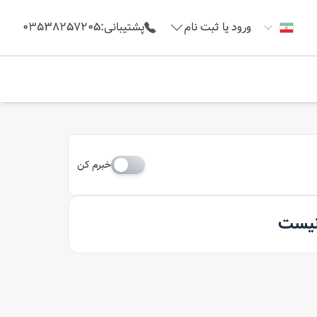
ورود یا ثبت نام
پشتیبانی
:
03538257205
خبرم کن
 نیست