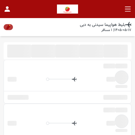
بلیط هواپیما
سیدنی
به
دبی
1405-05-17
|
1
مسافر