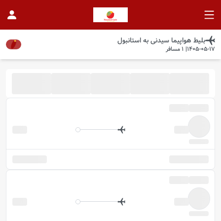
بلیط هواپیما
سیدنی
به
استانبول
1405-05-17
|
1
مسافر