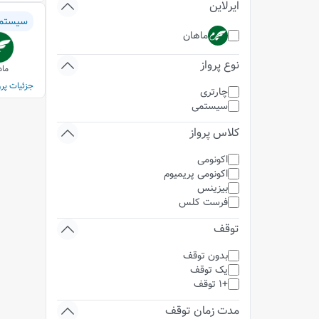
ایرلاین
سیستم
ماهان
نوع پرواز
ماه
جزئیات پرو
چارتری
سیستمی
کلاس پرواز
اکونومی
اکونومی پریمیوم
بیزینس
فرست کلس
توقف
بدون توقف
یک توقف
+1 توقف
مدت زمان توقف