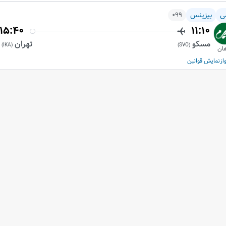
ی
بیزینس
099
15:40
11:10
مسکو
تهران
)
IKA
(
)
SVO
(
ان
از
نمایش قوانین