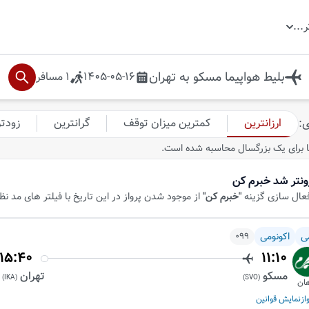
ر
...
بلیط هواپیما
مسکو
به
تهران
1405-05-16
1
مسافر
ارزانترین
کمترین میزان توقف
گرانترین
زودت
ی
:
 برای یک بزرگسال محاسبه شده است.
ونتر شد خبرم کن
فعال سازی گزینه
"خبرم کن"
از موجود شدن پرواز در این تاریخ با فیلتر های مد ن
ی
اکونومی
099
15:40
11:10
مسکو
تهران
)
IKA
(
)
SVO
(
ان
از
نمایش قوانین