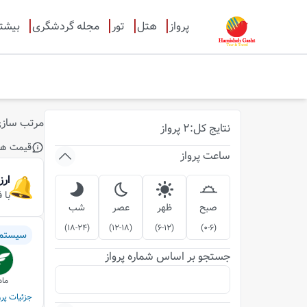
پرواز
هتل
تور
مجله گردشگری
بیشت
مرتب ساز
نتایج
کل
:
2
پرواز
قیمت ها
ساعت پرواز
ارز
با 
صبح
ظهر
عصر
شب
)
18-24
(
)
12-18
(
)
6-12
(
)
0-6
(
سیستم
جستجو بر اساس شماره پرواز
ماه
جزئیات پرو