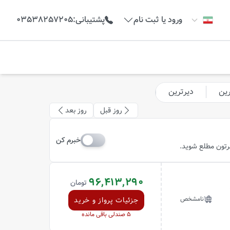
ورود یا ثبت نام
پشتیبانی
:
03538257205
رین
دیرترین
روز قبل
روز بعد
خبرم کن
ظرتون مطلع شوید.
96,413,290
تومان
نامشخص
جزئیات پرواز و خرید
5
صندلی باقی مانده