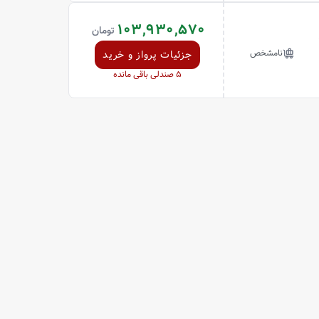
103,930,570
تومان
نامشخص
جزئیات پرواز و خرید
5
صندلی باقی مانده