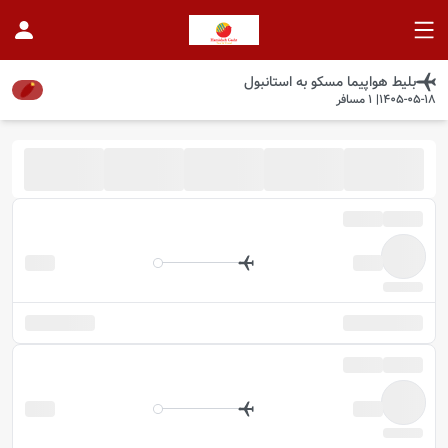
بلیط هواپیما
مسکو
به
استانبول
1405-05-18
|
1
مسافر