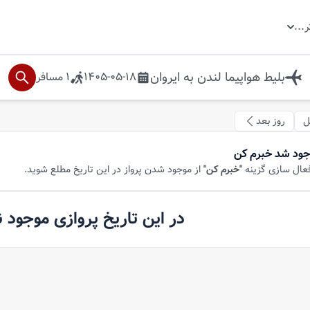
ر
...
بلیط هواپیما
لندن
به
ایروان
1405-05-18
1
مسافر
ل
روز بعد
جود شد خبرم کن
فعال سازی گزینه
"خبرم کن"
از موجود شدن پرواز در این تاریخ مطلع شوید.
در این تاریخ پروازی موجود