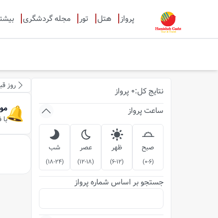
پرواز
هتل
تور
مجله گردشگری
بیشت
روز قب
نتایج
کل
:
0
پرواز
مو
ساعت پرواز
با 
صبح
ظهر
عصر
شب
)
18-24
(
)
12-18
(
)
6-12
(
)
0-6
(
جستجو بر اساس شماره پرواز