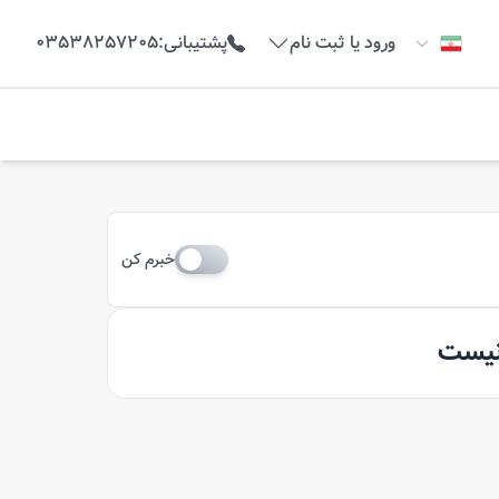
ورود یا ثبت نام
پشتیبانی
:
03538257205
خبرم کن
 نیست