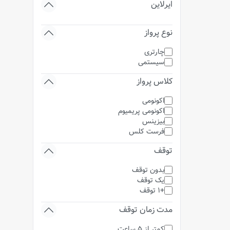
ایرلاین
نوع پرواز
چارتری
سیستمی
کلاس پرواز
اکونومی
اکونومی پریمیوم
بیزینس
فرست کلس
توقف
بدون توقف
یک توقف
+1 توقف
مدت زمان توقف
کمتر از 5 ساعت