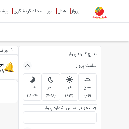
پرواز
هتل
تور
مجله گردشگری
بیشت
روز قب
نتایج
کل
:
0
پرواز
مو
ساعت پرواز
با 
صبح
ظهر
عصر
شب
)
18-24
(
)
12-18
(
)
6-12
(
)
0-6
(
جستجو بر اساس شماره پرواز