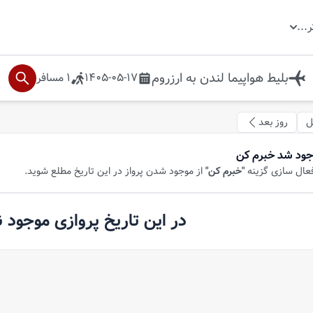
ر
...
بلیط هواپیما
لندن
به
ارزروم
1405-05-17
1
مسافر
ل
روز بعد
جود شد خبرم کن
فعال سازی گزینه
"خبرم کن"
از موجود شدن پرواز در این تاریخ مطلع شوید.
در این تاریخ پروازی موجود