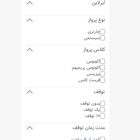
ایرلاین
نوع پرواز
چارتری
سیستمی
کلاس پرواز
اکونومی
اکونومی پریمیوم
بیزینس
فرست کلس
توقف
بدون توقف
یک توقف
+1 توقف
مدت زمان توقف
کمتر از 5 ساعت