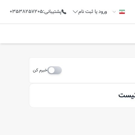
ورود یا ثبت نام
پشتیبانی
:
03538257205
خبرم کن
 نیست