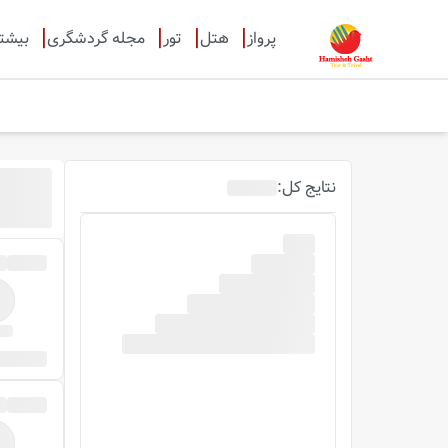
پرواز
هتل
تور
مجله گردشگری
بیشت
نتایج
کل
: