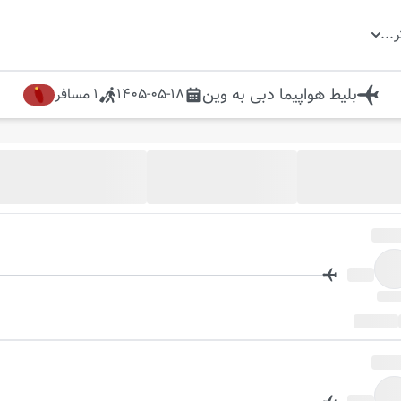
ر
...
بلیط هواپیما
دبی
به
وین
1405-05-18
1
مسافر