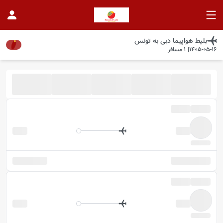
بلیط هواپیما
دبی
به
تونس
1405-05-16
|
1
مسافر