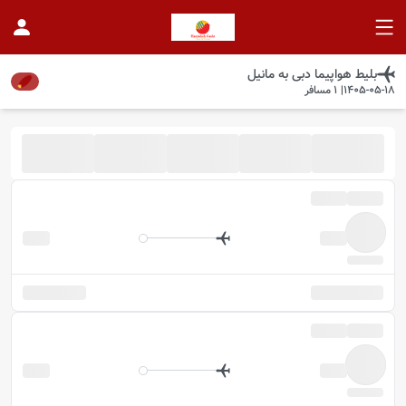
بلیط هواپیما
دبی
به
مانیل
1405-05-18
|
1
مسافر