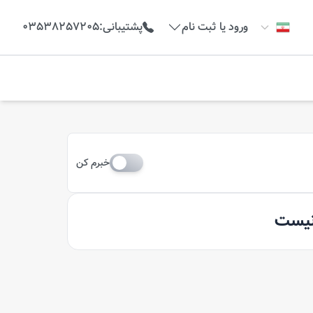
ورود یا ثبت نام
پشتیبانی
:
03538257205
خبرم کن
 نیست