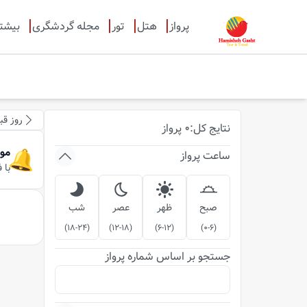
پرواز
هتل
تور
مجله گردشگری
بیشت
روز قب
نتایج
کل
:
0
پرواز
مو
ساعت پرواز
با 
صبح
ظهر
عصر
شب
)
18-24
(
)
12-18
(
)
6-12
(
)
0-6
(
جستجو بر اساس شماره پرواز