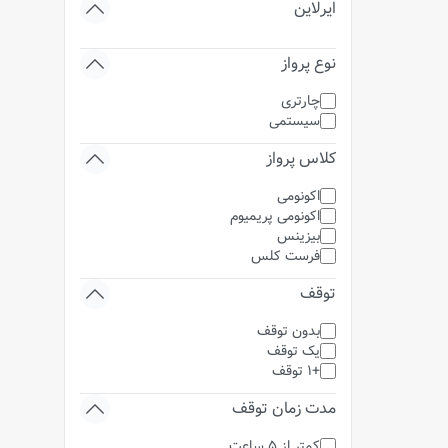
ایرلاین
نوع پرواز
چارتری
سیستمی
کلاس پرواز
اکونومی
اکونومی پریمیوم
بیزینس
فرست کلس
توقف
بدون توقف
یک توقف
+1 توقف
مدت زمان توقف
کمتر از 5 ساعت