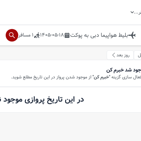
ر
...
بلیط هواپیما
دبی
به
پوکت
1405-05-18
1
مسافر
ل
روز بعد
جود شد خبرم کن
فعال سازی گزینه
"خبرم کن"
از موجود شدن پرواز در این تاریخ مطلع شوید.
در این تاریخ پروازی موجود