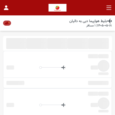
بلیط هواپیما
دبی
به
دالیان
1405-05-18
|
1
مسافر