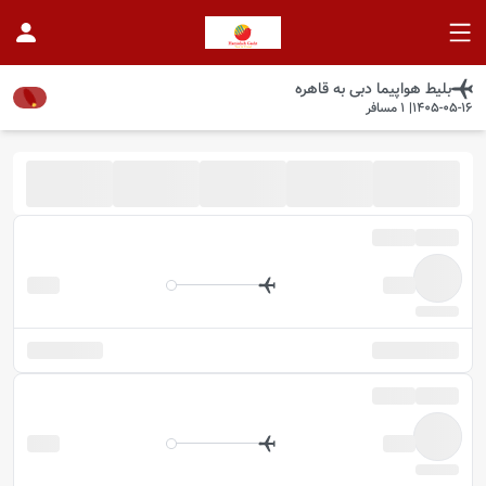
بلیط هواپیما
دبی
به
قاهره
1405-05-16
|
1
مسافر