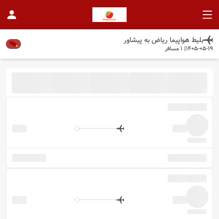
بلیط هواپیما
ریاض
به
پیشاور
1405-05-19
|
1
مسافر