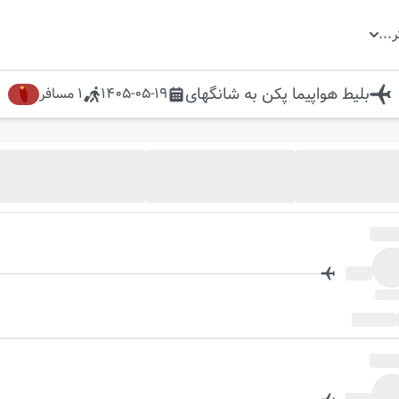
ر
...
بلیط هواپیما
پکن
به
شانگهای
1405-05-19
1
مسافر