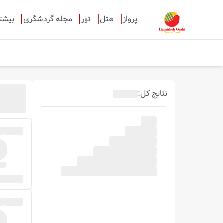
پرواز
هتل
تور
مجله گردشگری
بیشت
نتایج
کل
: