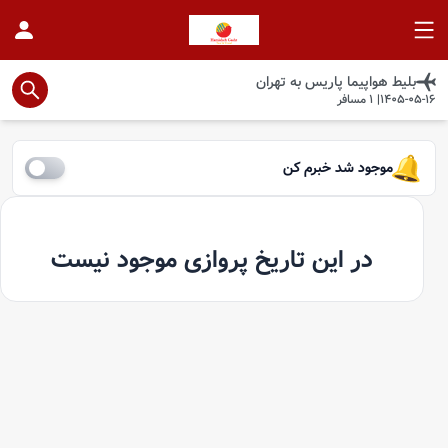
بلیط هواپیما
پاریس
به
تهران
1405-05-16
|
1
مسافر
موجود شد خبرم کن
در این تاریخ پروازی موجود نیست