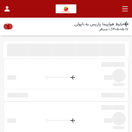
بلیط هواپیما
پاریس
به
ناپولی
1405-05-17
|
1
مسافر