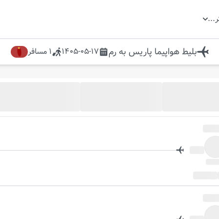
ر
...
بلیط هواپیما
پاریس
به
رم
1405-05-17
1
مسافر