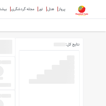
پرواز
هتل
تور
مجله گردشگری
بیشت
نتایج
کل
: