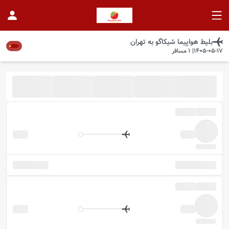
بلیط هواپیما
شیکاگو
به
تهران
1405-05-17
|
1
مسافر