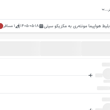
ر
...
لیط هواپیما
مونته‌ری
به
مکزیکو سیتی
1405-05-18
1
مسافر
ل
روز بعد
جود شد خبرم کن
فعال سازی گزینه
"خبرم کن"
از موجود شدن پرواز در این تاریخ مطلع شوید.
در این تاریخ پروازی موجود