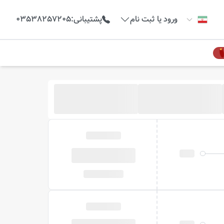
ورود یا ثبت نام
پشتیبانی
:
03538257205
خبرم کن
 نیست