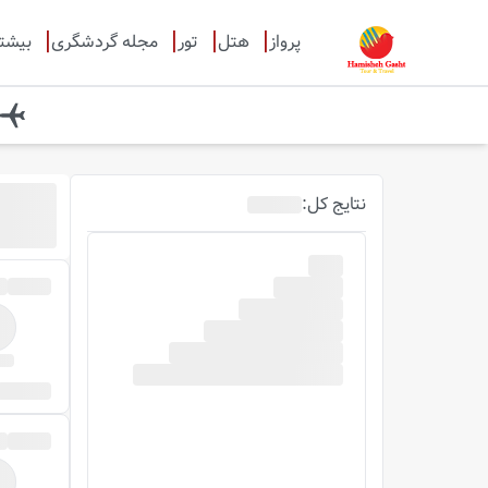
پرواز
هتل
تور
مجله گردشگری
بیشت
ب
روز قب
نتایج
کل
:
0
پرواز
مو
ساعت پرواز
با 
صبح
ظهر
عصر
شب
)
18-24
(
)
12-18
(
)
6-12
(
)
0-6
(
جستجو بر اساس شماره پرواز