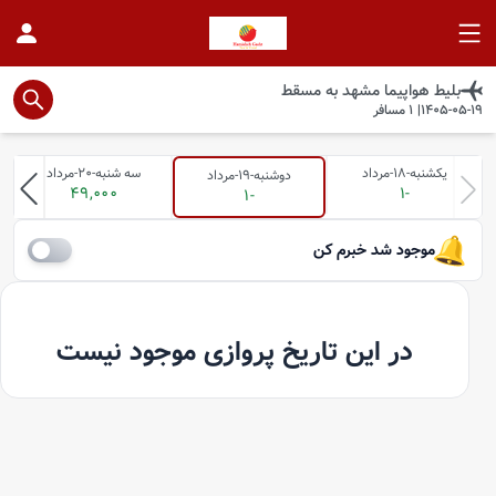
بلیط هواپیما
مشهد
به
مسقط
1405-05-19
|
1
مسافر
یکشنبه-18-مرداد
سه شنبه-20-مرداد
دوشنبه-19-مرداد
49,000
-1
-1
موجود شد خبرم کن
در این تاریخ پروازی موجود نیست