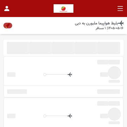
بلیط هواپیما
ملبورن
به
دبی
1405-05-16
|
1
مسافر