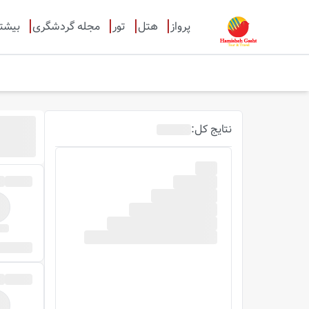
پرواز
هتل
تور
مجله گردشگری
بیشت
نتایج
کل
: