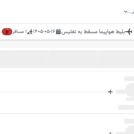
ر
...
بلیط هواپیما
مسقط
به
تفلیس
1405-05-16
1
مسافر