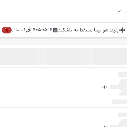
ر
...
بلیط هواپیما
مسقط
به
تاشکند
1405-05-16
1
مسافر