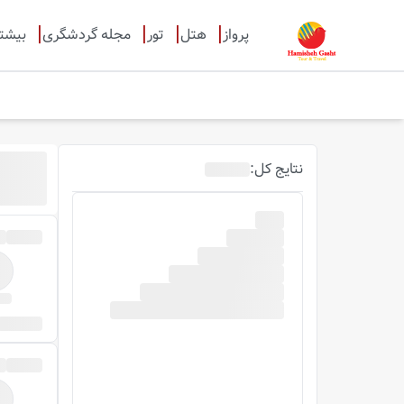
پرواز
هتل
تور
مجله گردشگری
بیشت
نتایج
کل
: