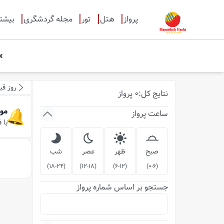
پرواز
هتل
تور
مجله گردشگری
بیشت
روز قب
نتایج
کل
:
0
پرواز
مو
ساعت پرواز
با 
صبح
ظهر
عصر
شب
)
18-24
(
)
12-18
(
)
6-12
(
)
0-6
(
جستجو بر اساس شماره پرواز