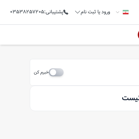
ورود یا ثبت نام
پشتیبانی
:
03538257205
خبرم کن
 نیست