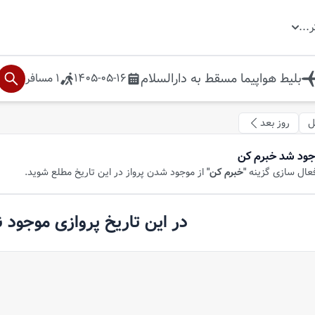
ر
...
بلیط هواپیما
مسقط
به
دارالسلام
1405-05-16
1
مسافر
ل
روز بعد
جود شد خبرم کن
فعال سازی گزینه
"خبرم کن"
از موجود شدن پرواز در این تاریخ مطلع شوید.
در این تاریخ پروازی موجود