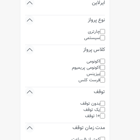
ایرلاین
نوع پرواز
چارتری
سیستمی
کلاس پرواز
اکونومی
اکونومی پریمیوم
بیزینس
فرست کلس
توقف
بدون توقف
یک توقف
+1 توقف
مدت زمان توقف
کمتر از 5 ساعت