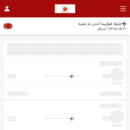
بلیط هواپیما
لندن
به
بصره
1405-05-20
|
1
مسافر