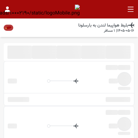
بلیط هواپیما
لندن
به
بارسلونا
1405-05-16
|
1
مسافر