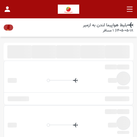
بلیط هواپیما
لندن
به
ازمیر
1405-05-18
|
1
مسافر