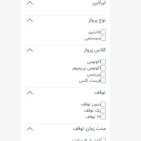
ایرلاین
نوع پرواز
چارتری
سیستمی
کلاس پرواز
اکونومی
اکونومی پریمیوم
بیزینس
فرست کلس
توقف
بدون توقف
یک توقف
+1 توقف
مدت زمان توقف
کمتر از 5 ساعت