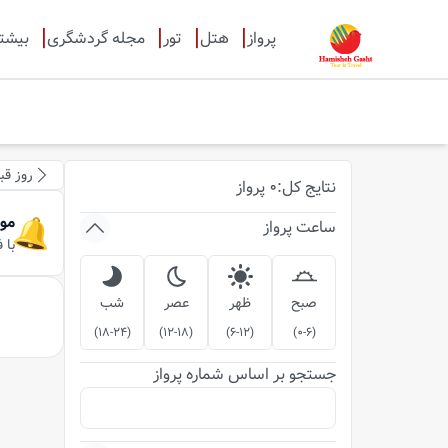
پرواز
هتل
تور
مجله گردشگری
بیشت
روز قب
نتایج
کل
:
0
پرواز
مو
ساعت پرواز
با 
صبح
ظهر
عصر
شب
)
18-24
(
)
12-18
(
)
6-12
(
)
0-6
(
جستجو بر اساس شماره پرواز