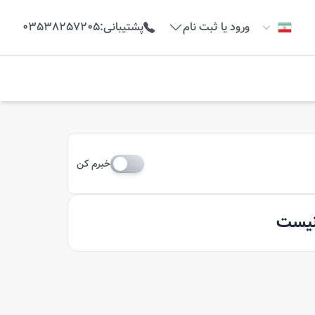
ورود یا ثبت نام
پشتیبانی
:
03538257205
خبرم کن
 نیست