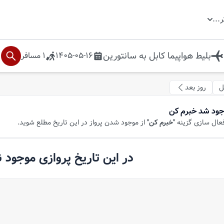
ر
...
بلیط هواپیما
کابل
به
سانتورین
1405-05-16
1
مسافر
ل
روز بعد
جود شد خبرم کن
فعال سازی گزینه
"خبرم کن"
از موجود شدن پرواز در این تاریخ مطلع شوید.
در این تاریخ پروازی موجود