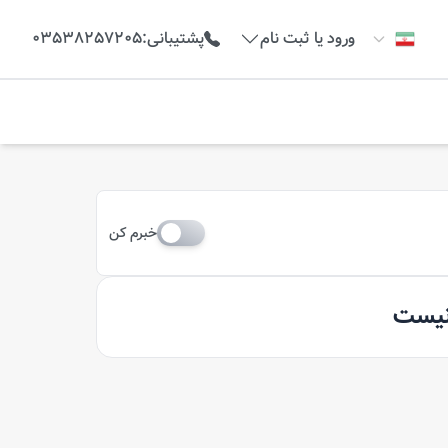
ورود یا ثبت نام
پشتیبانی
:
03538257205
خبرم کن
 نیست