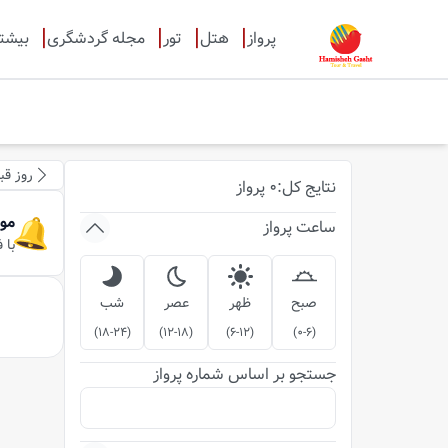
پرواز
هتل
تور
مجله گردشگری
بیشت
روز قب
نتایج
کل
:
0
پرواز
مو
ساعت پرواز
با 
صبح
ظهر
عصر
شب
)
18-24
(
)
12-18
(
)
6-12
(
)
0-6
(
جستجو بر اساس شماره پرواز