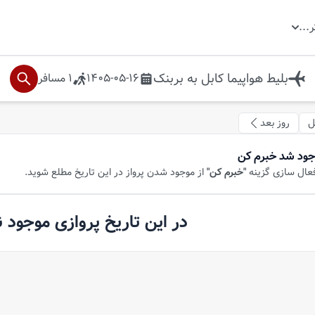
ر
...
بلیط هواپیما
کابل
به
بربنک
1405-05-16
1
مسافر
ل
روز بعد
جود شد خبرم کن
فعال سازی گزینه
"خبرم کن"
از موجود شدن پرواز در این تاریخ مطلع شوید.
در این تاریخ پروازی موجود