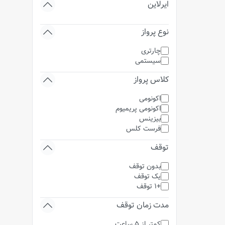
ایرلاین
نوع پرواز
چارتری
سیستمی
کلاس پرواز
اکونومی
اکونومی پریمیوم
بیزینس
فرست کلس
توقف
بدون توقف
یک توقف
+1 توقف
مدت زمان توقف
کمتر از 5 ساعت