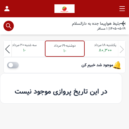
بلیط هواپیما
جده
به
دارالسلام
1405-05-19
|
1
مسافر
یکشنبه-18-مرداد
سه شنبه-20-مرداد
دوشنبه-19-مرداد
-1
80,300
-1
موجود شد خبرم کن
در این تاریخ پروازی موجود نیست